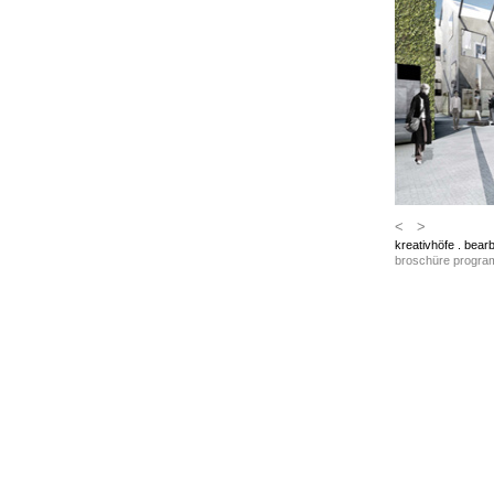
2000-10
2000-10
<
>
2000-10
kreativhöfe . bearb
2000-10
broschüre progra