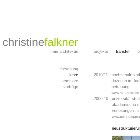
christine
falkner
freie architektin
projekte
transfer
forschung
lehre
2010/11 hochschule karls
seminare
2010/11
dozentin im fach
vorträge
2010/11
betreuung
2010/11
www.hs-karlsruhe.
2000-10 universität stutt
2000-10
akademische mitar
2000-10
vorlesungen . se
2000-10
www.uni-stuttgart.
2000-10
neustrukturieru