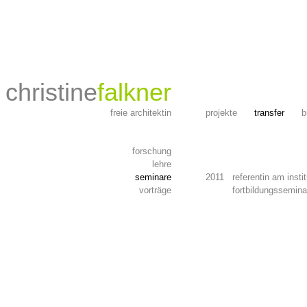
christine
falkner
freie architektin
projekte
transfer
forschung
lehre
seminare
2011 referentin am instit
vorträge
2011
fortbildungsseminar